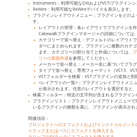
Instruments：
利用可能なDXiおよびVSTiプラグイン
ReWire：
利用可能なReWireデバイスを表示します。
プラグインレイアウトメニュー：
プラグインをどのよ
す。
レイアウトの管理：
各レイアウトでプラグインを作成
Cakewalkプラグインマネージャの詳細について
カテゴリーで並べ替え：
デフォルトのレイアウトで
ダーにまとめられます。プラグインに複数のカテ
ます。カテゴリーの割り当てと作成については、
リーの新規作成
を参照してください。
メーカーで並べ替え：
メーカー名に基づいてプラ
タイプで並べ替え：
専用フォーマット（VST3、VS
VSTフォルダーを検索：
VSTプラグインの追加と
<レイアウトの一覧>：プラグインレイアウト
メニュ
が表示されます。任意のレイアウトを選択すると
検索フィルター：
特定の文字列が含まれるプラグイン
プラグインリスト：プラグインレイアウト
メニューで
いるプラグインの種類を基に、プラグインが表示され
関連項目：
プロジェクトへのエフェクトおよびインストゥルメント
トラックまたはバスにエフェクトを挿入する
クリップのFXラックにエフェクトを挿入する