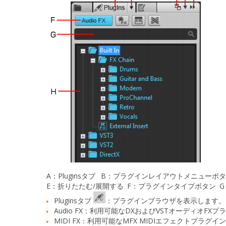
A：
Pluginsタブ
B：
プラグインレイアウトメニューボ
E：
折りたたむ/展開する
F：
プラグインタイプボタン
G
Pluginsタブ
：
プラグインブラウザを表示します。
Audio FX：
利用可能なDXおよびVSTオーディオFXプ
MIDI FX：
利用可能なMFX MIDIエフェクトプラグイ