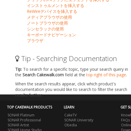
インストゥルメントを挿入する
ReWireデバイスを挿入する
メディアブラウザの使用
ノートブラウザの使用
シンセラックの使用
キーボードナビゲーション
ブラウザ
Tip - Searching Documentation
Tip:
To search for a specific topic, type your search query in
the
Search Cakewalk.com
field at the
top right of this page
.
When the search results appear, click which product's
documentation you would like to search to filter the search
results further.
TOP CAKEWALK PRODUCTS
LEARN
GET S
SONAR Platinum
CakeTV
Knowl
SONAR Professional
SONAR University
FAQs
SONAR Artist
Obedia
Onlin
SONAR Home Studio
Downl