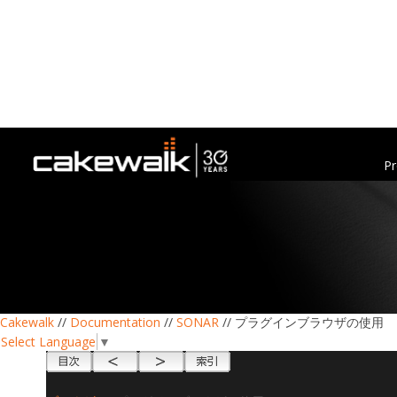
Pr
Cakewalk
//
Documentation
//
SONAR
// プラグインブラウザの使用
Select Language
▼