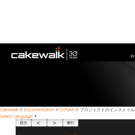
Pr
Cakewalk
//
Documentation
//
SONAR
// プロジェクトのインストゥ
Select Language
▼