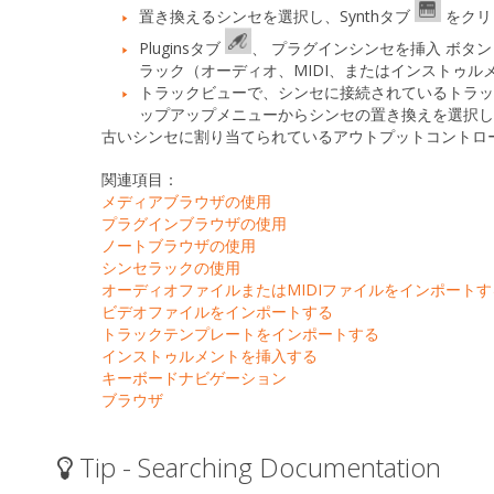
置き換えるシンセを選択し、
Synth
タブ
をクリ
Plugins
タブ
、
プラグインシンセを挿入
ボタ
ラック（オーディオ、MIDI、またはインストゥル
トラックビューで、シンセに接続されているトラッ
ップアップメニューから
シンセの置き換え
を選択
古いシンセに割り当てられているアウトプットコントロ
関連項目：
メディアブラウザの使用
プラグインブラウザの使用
ノートブラウザの使用
シンセラックの使用
オーディオファイルまたはMIDIファイルをインポートす
ビデオファイルをインポートする
トラックテンプレートをインポートする
インストゥルメントを挿入する
キーボードナビゲーション
ブラウザ
Tip - Searching Documentation