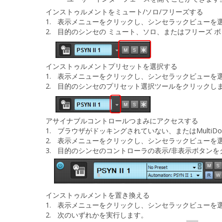
インストゥルメントをミュート/ソロ/フリーズする
1.
表示
メニューをクリックし、
シンセラックビュー
を
2.
目的のシンセの ミュート、ソロ、またはフリーズ 
インストゥルメントプリセットを選択する
1.
表示
メニューをクリックし、
シンセラックビュー
を
2.
目的のシンセのプリセット選択ツールをクリックし
アサイナブルコントロールつまみにアクセスする
1.
ブラウザがドッキングされていない、またはMulti
2.
表示
メニューをクリックし、
シンセラックビュー
を
3.
目的のシンセの
コントローラの表示/非表示
ボタンを
インストゥルメントを置き換える
1.
表示
メニューをクリックし、
シンセラックビュー
を
2.
次の
いずれか
を実行します。