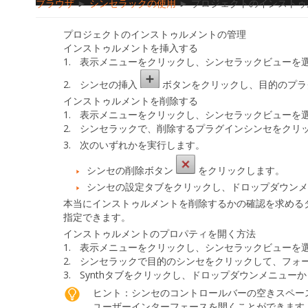
ブラウザ
►
シンセラックの使用
► プロジェクトのインストゥ
プロジェクトのインストゥルメントの管理
インストゥルメントを挿入する
1.
表示
メニューをクリックし、
シンセラックビュー
を
2.
シンセの挿入
ボタンをクリックし、目的のプラ
インストゥルメントを削除する
1.
表示
メニューをクリックし、
シンセラックビュー
を
2.
シンセラックで、削除するプラグインシンセをクリ
3.
次の
いずれか
を実行します。
シンセの削除
ボタン
をクリックします。
シンセの設定
タブをクリックし、ドロップダウン
本当にインストゥルメントを削除するかの確認を求める
指定できます。
インストゥルメントのプロパティを開く方法
1.
表示
メニューをクリックし、
シンセラックビュー
を
2.
シンセラックで目的のシンセをクリックして、フォ
3.
Synth
タブをクリックし、ドロップダウンメニューか
ヒント：
シンセのコントロールバーの空きスペー
ユーザーインターフェースを開くことができます