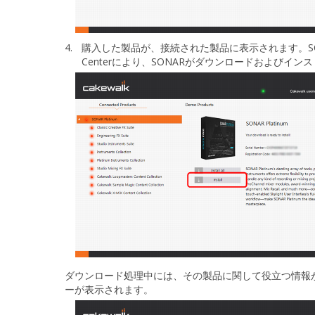
4.
購入した製品が、
接続された製品
に表示されます。
S
Centerにより、SONARがダウンロードおよびイン
ダウンロード処理中には、その製品に関して役立つ情報
ーが表示されます。