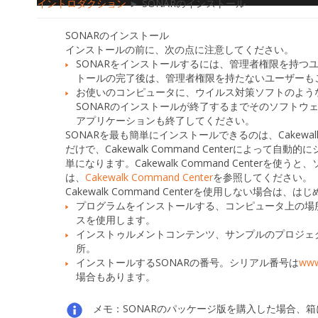
イントロダクション
► SONARのインストール
SONARのインストール
インストールの前に、次の点に注意してください。
SONARをインストールするには、管理者権限を持つユ
トールの完了後は、管理者権限を持たないユーザーも
お使いのコンピュータに、ウイルス対策ソフトのよう
SONARのインストールが終了するまでそのソフトウェ
アプリケーションも終了してください。
SONARを最も簡単にインストールできるのは、Cakewalk
だけで、Cakewalk Command Centerによ
単になります。Cakewalk Command Cente
は、
Cakewalk Command Center
を参照してください。
Cakewalk Command Centerを使用しない場
プログラムをインストールする、コンピュータ上の場
スを使用します。
インストゥルメントコンテンツ、サンプルのプロジェ
所。
インストールするSONARの番号。シリアル番号は
www
場合もあります。
メモ：
SONARのパッケージ版を購入した場合、