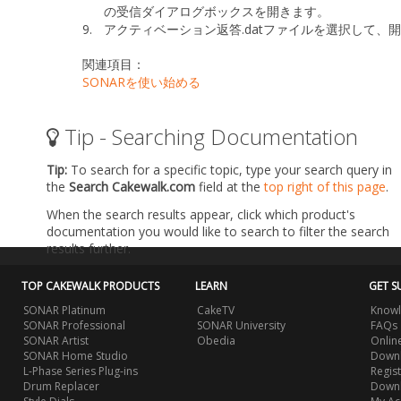
の受信
ダイアログボックスを開きます。
9.
アクティベーション返答
.dat
ファイルを選択して、
開
関連項目：
SONARを使い始める
Tip - Searching Documentation
Tip:
To search for a specific topic, type your search query in
the
Search Cakewalk.com
field at the
top right of this page
.
When the search results appear, click which product's
documentation you would like to search to filter the search
results further.
TOP CAKEWALK PRODUCTS
LEARN
GET S
SONAR Platinum
CakeTV
Knowl
SONAR Professional
SONAR University
FAQs
SONAR Artist
Obedia
Onlin
SONAR Home Studio
Downl
L-Phase Series Plug-ins
Regis
Drum Replacer
Down