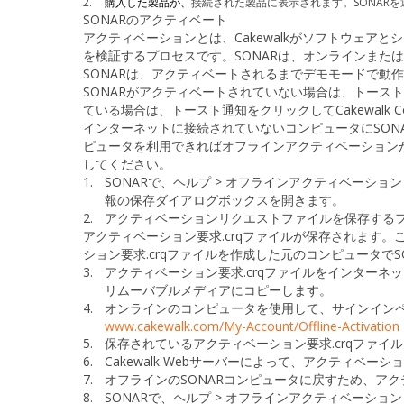
2.
購入した製品が、
接続された製品
に表示されます。
SONAR
を
SONARのアクティベート
アクティベーションとは、Cakewalkがソフトウェ
を検証するプロセスです。SONARは、オンラインまた
SONARは、アクティベートされるまでデモモードで動
SONARがアクティベートされていない場合は、トース
ている場合は、トースト通知をクリックしてCakewalk Co
インターネットに接続されていないコンピュータにSON
ピュータを利用できればオフラインアクティベーション
してください。
1.
SONARで、
ヘルプ >
オフラインアクティベーション
報の保存
ダイアログボックスを開きます。
2.
アクティベーションリクエストファイルを保存する
アクティベーション要求
.crq
ファイルが保存されます。
ション要求
.crq
ファイルを作成した元のコンピュータでS
3.
アクティベーション要求
.crq
ファイルをインターネッ
リムーバブルメディアにコピーします。
4.
オンラインのコンピュータを使用して、サインインペー
www.cakewalk.com/My-Account/Offline-Activation
5.
保存されている
アクティベーション要求
.crq
ファイル
6.
Cakewalk Webサーバーによって、
アクティベーショ
7.
オフラインのSONARコンピュータに戻すため、
アク
8.
SONARで、
ヘルプ >
オフラインアクティベーション