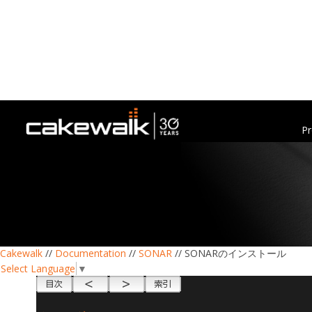
Pr
Cakewalk
//
Documentation
//
SONAR
// SONARのインストール
Select Language
▼