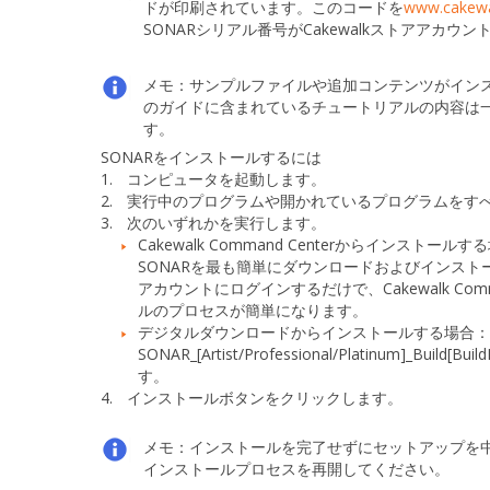
ドが印刷されています。このコードを
www.cakew
SONARシリアル番号がCakewalkストアアカウ
メモ：
サンプルファイルや追加コンテンツがイン
のガイドに含まれているチュートリアルの内容は
す。
SONARをインストールするには
1.
コンピュータを起動します。
2.
実行中のプログラムや開かれているプログラムをす
3.
次のいずれかを実行します。
Cakewalk Command Centerからインストールす
SONARを最も簡単にダウンロードおよびインストールできる
アカウントにログインするだけで、Cakewalk Co
ルのプロセスが簡単になります。
デジタルダウンロードからインストールする場合
SONAR_[Artist/Professional/Platinum]_Build[Buil
す。
4.
インストール
ボタンをクリックします。
メモ：
インストールを完了せずにセットアップを
インストールプロセスを再開してください。