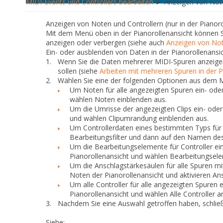
MIDI-Events und Controllers bearbeiten
► Anzeigen von Noten
Anzeigen von Noten und Controllern (nur in der Pianoro
Mit dem Menü oben in der Pianorollenansicht können S
anzeigen oder verbergen (siehe auch
Anzeigen von Note
Ein- oder ausblenden von Daten in der Pianorollenansi
1.
Wenn Sie die Daten mehrerer MIDI-Spuren anzeigen
sollen (siehe
Arbeiten mit mehreren Spuren in der P
2.
Wählen Sie eine der folgenden Optionen aus dem 
Um Noten für alle angezeigten Spuren ein- ode
wählen
Noten einblenden
aus.
Um die Umrisse der angezeigten Clips ein- oder
und wählen
Clipumrandung einblenden
aus.
Um Controllerdaten eines bestimmten Typs für d
Bearbeitungsfilter und dann auf den Namen des
Um die Bearbeitungselemente für Controller ei
Pianorollenansicht und wählen
Bearbeitungsel
Um die Anschlagstärkesäulen für alle Spuren m
Noten
der Pianorollenansicht und aktivieren
Ans
Um alle Controller für alle angezeigten Spuren
Pianorollenansicht und wählen
Alle Controller 
3.
Nachdem Sie eine Auswahl getroffen haben, schlie
Siehe: