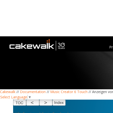
Pr
Cakewalk
//
Documentation
//
Music Creator 6 Touch
// Anzeigen von
Select Language
▼