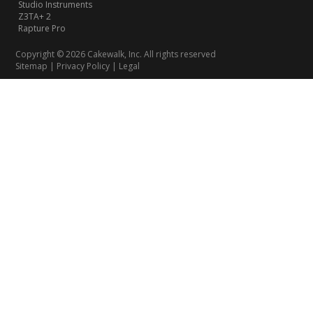
Studio Instruments
Z3TA+ 2
Rapture Pro
Copyright © 2026 Cakewalk, Inc. All rights reserved
Sitemap
|
Privacy Policy
|
Legal