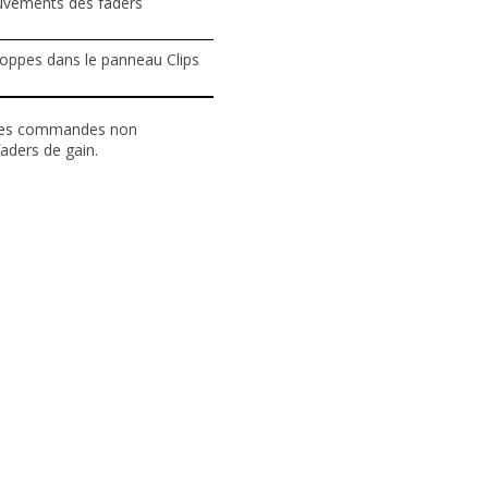
uvements des faders
oppes dans le panneau Clips
es
commandes
non
faders de
gain
.