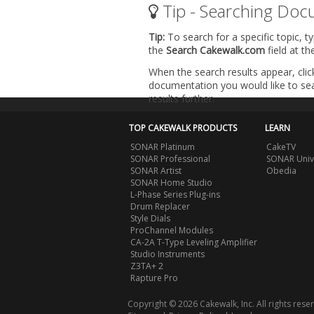
Tip - Searching Doc
Tip:
To search for a specific topic, t
the
Search Cakewalk.com
field at t
When the search results appear, clic
documentation you would like to sear
results further.
TOP CAKEWALK PRODUCTS
LEARN
SONAR Platinum
CakeTV
SONAR Professional
SONAR Univ
SONAR Artist
Obedia
SONAR Home Studio
L-Phase Series Plug-ins
Drum Replacer
Style Dials
ProChannel Modules
CA-2A T-Type Leveling Amplifier
Studio Instruments
Z3TA+ 2
Rapture Pro
Copyright © 2026 Cakewalk, Inc. All rights rese