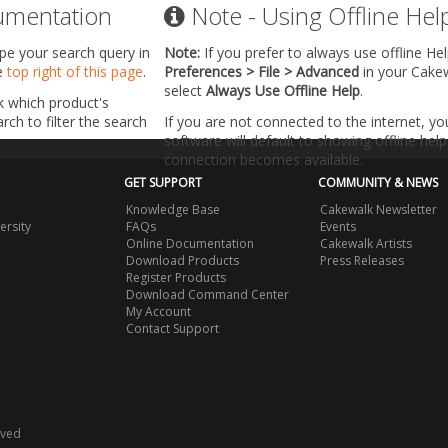
umentation
Note - Using Offline Hel
ype your search query in
Note:
If you prefer to always use offline He
he
top right of this page
.
Preferences > File > Advanced
in your Cake
select
Always Use Offline Help
.
k which product's
ch to filter the search
If you are not connected to the internet, y
software will default to showing offline help 
connection becomes available.
GET SUPPORT
COMMUNITY & NEWS
Knowledge Base
Cakewalk Newsletter
ersity
FAQs
Events
Online Documentation
Cakewalk Artists
Download Products
Press Releases
Register Products
Download Command Center
My Account
Contact Support
rved