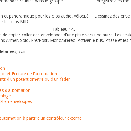
mmandes réunies dans le groupe
Enregistrez les mo
n et panoramique pour les clips audio, vélocité
Dessinez des envel
r les clips MIDI
Tableau 145.
 de copier-coller des enveloppes d'une piste vers une autre. Les
seul
ons
Armer
,
Solo
,
Pré/Post
,
Mono/Stéréo
,
Activer le bus
,
Phase
et les 
taillées, voir :
ion
on et Écriture de l'automation
ts d'un potentiomètre ou d'un fader
pes d'automation
alage
DI en enveloppes
utomation à partir d'un contrôleur externe