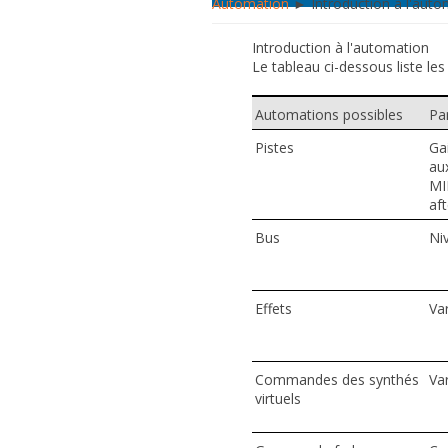
Automation
► Introduction à l'auto
Introduction à l'automation
Le tableau ci-dessous liste le
Automations possibles
Pa
Pistes
Ga
aux
MI
af
Bus
Ni
Effets
Var
Commandes des synthés
Va
virtuels