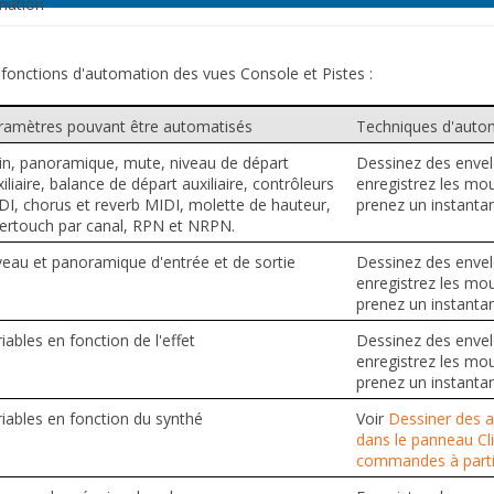
mation
s fonctions d'automation des vues Console et Pistes :
ramètres pouvant être automatisés
Techniques d'auto
in, panoramique, mute, niveau de départ
Dessinez des envel
iliaire, balance de départ auxiliaire, contrôleurs
enregistrez les mo
DI, chorus et reverb MIDI, molette de hauteur,
prenez un instanta
tertouch par canal, RPN et NRPN.
veau et panoramique d'entrée et de sortie
Dessinez des envel
enregistrez les mo
prenez un instanta
iables en fonction de l'effet
Dessinez des envel
enregistrez les mo
prenez un instanta
riables en fonction du synthé
Voir
Dessiner des a
dans le panneau Cl
commandes à partir