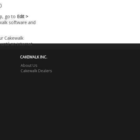
p
lp, go to
Edit >
walk software and
our Cakewalk
until an internet
CAKEWALK INC.
About Us
Cakewalk Dealers