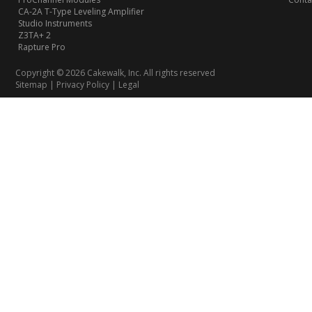
CA-2A T-Type Leveling Amplifier
Studio Instruments
Z3TA+ 2
Rapture Pro
Copyright © 2026 Cakewalk, Inc. All rights reserved
Sitemap
|
Privacy Policy
|
Legal