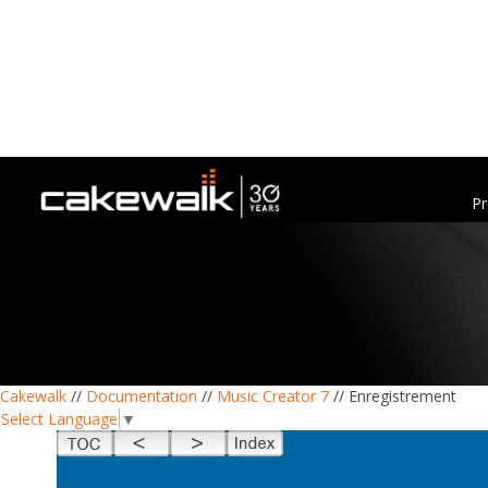
Pr
Cakewalk
//
Documentation
//
Music Creator 7
// Enregistrement
Select Language
▼