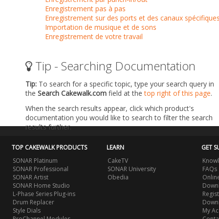
Enregistrement pas à pas
Enregistrement sur des ports et des canaux spécifique
Importation de musique et de sons
Enregistrement de votre travail
Tip - Searching Documentation
Tip:
To search for a specific topic, type your search query in
the
Search Cakewalk.com
field at the
top right of this page
.
When the search results appear, click which product's
documentation you would like to search to filter the search
results further.
TOP CAKEWALK PRODUCTS
LEARN
GET S
SONAR Platinum
CakeTV
Knowl
SONAR Professional
SONAR University
FAQs
SONAR Artist
Obedia
Onlin
SONAR Home Studio
Downl
L-Phase Series Plug-ins
Regis
Drum Replacer
Down
Style Dials
My Ac
ProChannel Modules
Conta