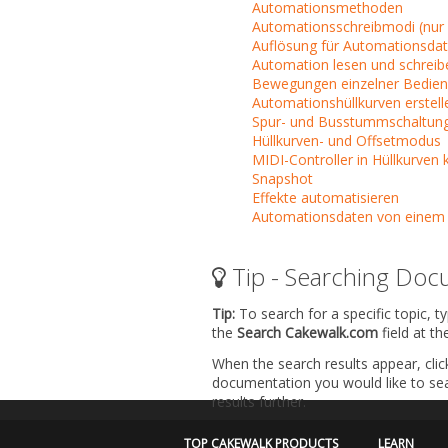
Automationsmethoden
Automationsschreibmodi (nur 
Auflösung für Automationsda
Automation lesen und schreib
Bewegungen einzelner Bedie
Automationshüllkurven erstell
Spur- und Busstummschaltung
Hüllkurven- und Offsetmodus
MIDI-Controller in Hüllkurven 
Snapshot
Effekte automatisieren
Automationsdaten von einem 
Tip - Searching Doc
Tip:
To search for a specific topic, t
the
Search Cakewalk.com
field at t
When the search results appear, clic
documentation you would like to sear
results further.
TOP CAKEWALK PRODUCTS
LEARN