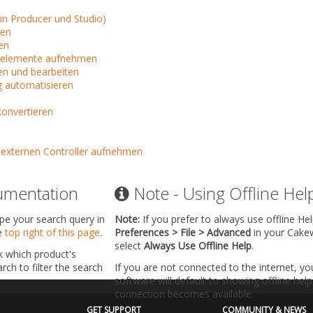
in Producer und Studio)
ten
en
nelemente aufnehmen
en und bearbeiten
 automatisieren
konvertieren
externen Controller aufnehmen
umentation
Note - Using Offline Hel
ype your search query in
Note:
If you prefer to always use offline He
he
top right of this page
.
Preferences > File > Advanced
in your Cake
select
Always Use Offline Help
.
k which product's
ch to filter the search
If you are not connected to the internet, y
software will default to showing offline help 
connection becomes available.
GET SUPPORT
COMMUNITY & NEWS