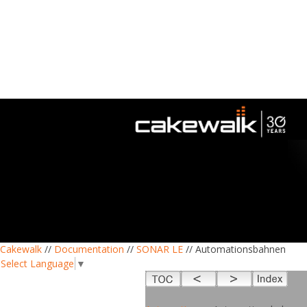
Cakewalk
//
Documentation
//
SONAR LE
// Automationsbahnen
Select Language
▼