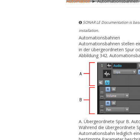
Automation
► Automationsbahnen
SONAR LE Documentation is based
installation.
Automationsbahnen
Automationsbahnen stellen ein
in der übergeordneten Spur o
Abbildung 342.
Automationsb
A.
Übergeordnete Spur
B.
Auto
Während die übergeordnete Spu
Automationsbahn lediglich ein
bestimmte Parameter beschrän