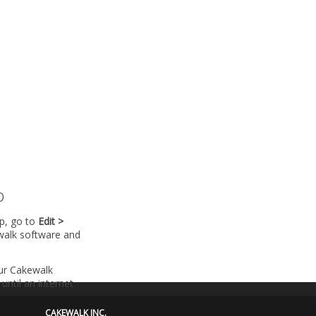
p
lp, go to
Edit >
walk software and
our Cakewalk
until an internet
CAKEWALK INC.