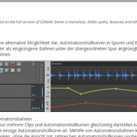
 on the full version of SONAR. Some screenshots, folder paths, features and ot
e alternative Möglichkeit dar, Automationshüllkurven in Spuren und
der als eingezogene Bahnen unter der übergeordneten Spur angezeig
ahnen
mationsbahnen
r mehrere Clips und Automationshüllkurven gleichzeitig darstellen ka
e einzige Automationshüllkurve an. Mithilfe von Automationsbahnen 
ken, ohne die Ansicht mit zahlreichen Automationshüllkurven unüber