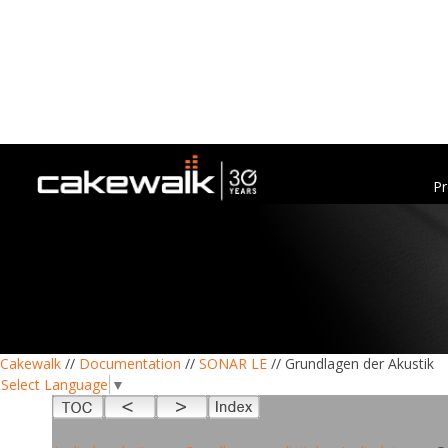
Pr
Cakewalk
//
Documentation
//
SONAR LE
// Grundlagen der Akustik
Select Language
▼