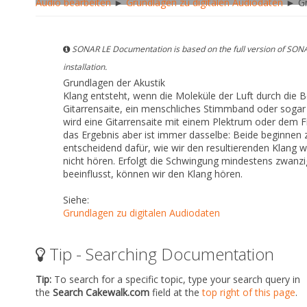
Audio bearbeiten
►
Grundlagen zu digitalen Audiodaten
► Gr
SONAR LE Documentation is based on the full version of SONA
installation.
Grundlagen der Akustik
Klang entsteht, wenn die Moleküle der Luft durch die 
Gitarrensaite, ein menschliches Stimmband oder sogar 
wird eine Gitarrensaite mit einem Plektrum oder dem F
das Ergebnis aber ist immer dasselbe: Beide beginnen 
entscheidend dafür, wie wir den resultierenden Klang w
nicht hören. Erfolgt die Schwingung mindestens zwanz
beeinflusst, können wir den Klang hören.
Siehe:
Grundlagen zu digitalen Audiodaten
Tip - Searching Documentation
Tip:
To search for a specific topic, type your search query in
the
Search Cakewalk.com
field at the
top right of this page
.