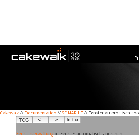
Pr
Cakewalk
//
Documentation
//
SONAR LE
// Fenster automatisch an
Fensterverwaltung
► Fenster automatisch anordnen