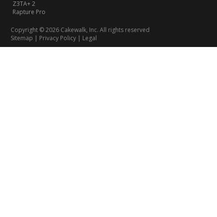
Z3TA+ 2
Rapture Pro
Copyright © 2026 Cakewalk, Inc. All rights reserved
Sitemap
|
Privacy Policy
|
Legal