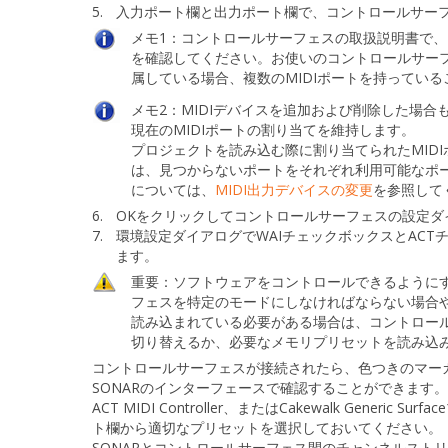
5.
入力ポート
欄と
出力ポート
欄で、コントロールサーフ
メモ1：
コントロールサーフェスの取扱説明書で、コ
を確認してください。お使いのコントロールサーフ
属している場合、複数のMIDIポートを持ってい
メモ2：
MIDIデバイスを追加および削除した場合
現在のMIDIポートの割り当てを維持します。
プロジェクトを読み込む際に割り当てられたMID
は、見つからないポートをそれぞれ利用可能なポ
については、
MIDI出力デバイスの変更
を参照して
6.
OK
をクリックして
コントロールサーフェスの設定
ダ
7.
環境設定
ダイアログで
WAI
チェックボックスと
ACT
ます。
重要：
ソフトウェアをコントロールできるように
フェスを特定のモードにしなければならない場合
読み込まれている必要がある場合は、コントロー
切り替えるか、必要なメモリプリセットを読み込
コントロールサーフェスが接続されたら、色つきのマー
SONARのインターフェースで確認することができます。
ACT MIDI Controller、またはCakewalk Ge
ト欄から適切なプリセットを選択しておいてください。
SONARとコントロールサーフェス間のチャンネルスト