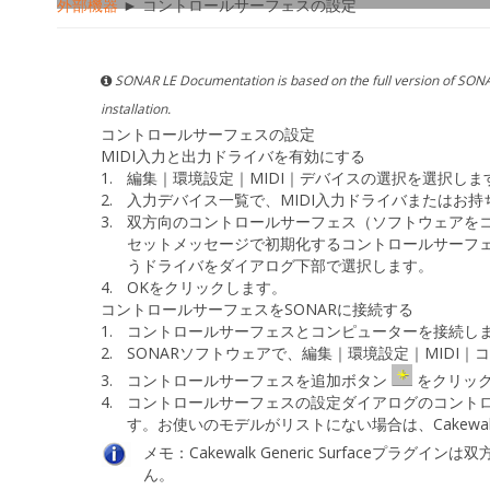
外部機器
► コントロールサーフェスの設定
SONAR LE Documentation is based on the full version of SONA
installation.
コントロールサーフェスの設定
MIDI入力と出力ドライバを有効にする
1.
編集｜環境設定｜MIDI｜デバイスの選択
を選択しま
2.
入力
デバイス一覧で、MIDI入力ドライバまたはお
3.
双方向のコントロールサーフェス（ソフトウェアを
セットメッセージで初期化するコントロールサーフェ
うドライバをダイアログ下部で選択します。
4.
OKをクリックします。
コントロールサーフェスをSONARに接続する
1.
コントロールサーフェスとコンピューターを接続しま
2.
SONARソフトウェアで、
編集｜環境設定｜MIDI｜
3.
コントロールサーフェスを追加
ボタン
をクリッ
4.
コントロールサーフェスの設定
ダイアログの
コント
す。お使いのモデルがリストにない場合は、
Cakewal
メモ：
Cakewalk Generic Surfaceプラグ
ん。