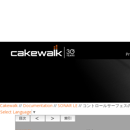
Pr
Cakewalk
//
Documentation
//
SONAR LE
// コントロールサーフェス
Select Language
▼