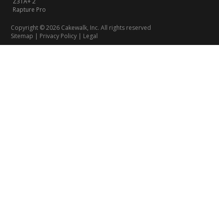
Z3TA+ 2
Rapture Pro
Copyright © 2026 Cakewalk, Inc. All rights reserved
Sitemap
|
Privacy Policy
|
Legal