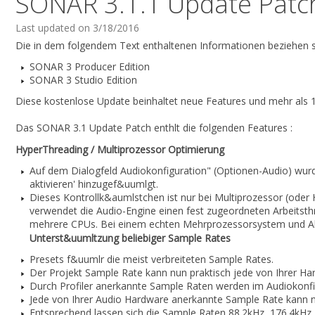
SONAR 3.1.1 Update Patc
Last updated on 3/18/2016
Die in dem folgendem Text enthaltenen Informationen beziehen s
SONAR 3 Producer Edition
SONAR 3 Studio Edition
Diese kostenlose Update beinhaltet neue Features und mehr als 1
Das SONAR 3.1 Update Patch enthlt die folgenden Features :
HyperThreading / Multiprozessor Optimierung
Auf dem Dialogfeld Audiokonfiguration" (Optionen-Audio) wur
aktivieren' hinzugef&uumlgt.
Dieses Kontrollk&aumlstchen ist nur bei Multiprozessor (oder
verwendet die Audio-Engine einen fest zugeordneten Arbeitst
mehrere CPUs. Bei einem echten Mehrprozessorsystem und Akt
Unterst&uumltzung beliebiger Sample Rates
Presets f&uumlr die meist verbreiteten Sample Rates.
Der Projekt Sample Rate kann nun praktisch jede von Ihrer 
Durch Profiler anerkannte Sample Raten werden im Audiokonfi
Jede von Ihrer Audio Hardware anerkannte Sample Rate kann 
Entsprechend lassen sich die Sample Raten 88.2kHz, 176.4kHz,